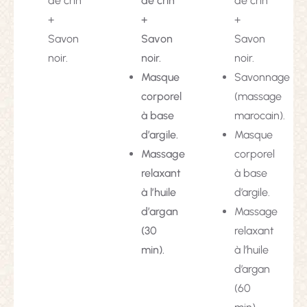
de crin
de crin
de crin
+
+
+
Savon
Savon
Savon
noir.
noir.
noir.
Masque
Savonnage
corporel
(massage
à base
marocain).
d’argile.
Masque
Massage
corporel
relaxant
à base
à l’huile
d’argile.
d’argan
Massage
(30
relaxant
min).
à l’huile
d’argan
(60