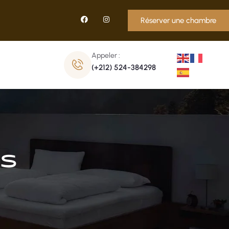
Réserver une chambre
Appeler :
(+212) 524-384298
ns