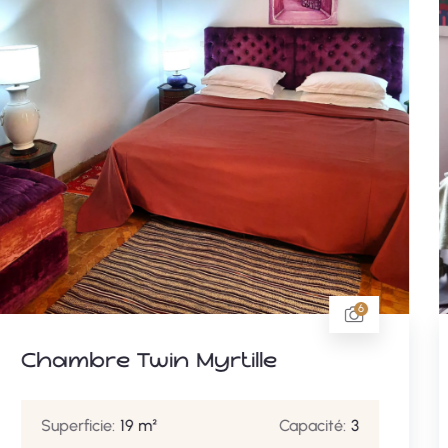
6
Chambre Twin Gentiane
Superficie:
19 m²
Capacité:
2