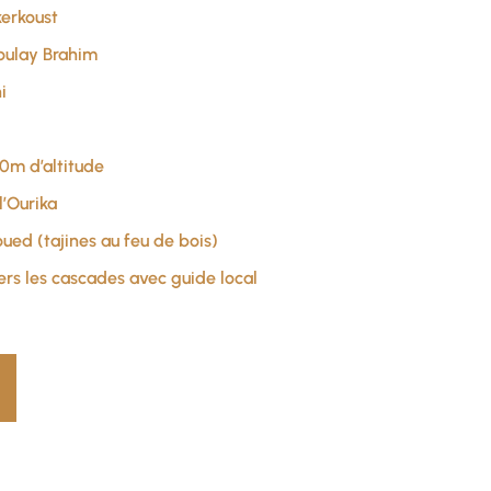
kerkoust
Moulay Brahim
i
0m d’altitude
l’Ourika
oued (tajines au feu de bois)
rs les cascades avec guide local
)