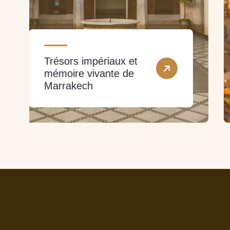
Exploration sensorielle
des souks et de la
place Jemaa El-Fna