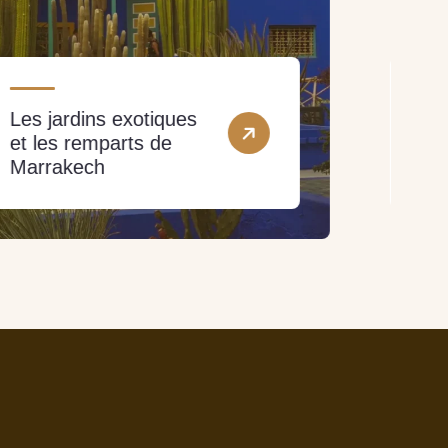
Visites et excursion
privée au Désert
d’Agafay